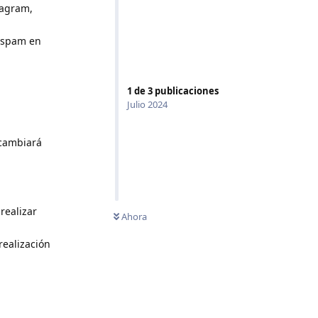
tagram,
r spam en
1
de
3
publicaciones
Julio 2024
 cambiará
realizar
Ahora
realización