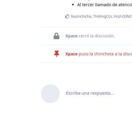
Al tercer llamado de atenci
Nutrichicha
,
THKingCcs
,
Vnzl-D3M
Xpace
cerró la discusión.
Xpace
puso la chincheta a la disc
Escriba una respuesta...