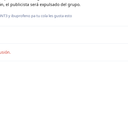
ón, el publicista será expulsado del grupo.
3NT3
y
ibuprofeno pa tu cola
les gusta esto
usión.