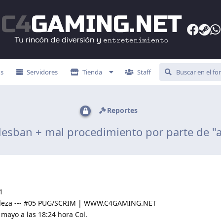
s
Servidores
Tienda
Staff
Reportes
 desban + mal procedimiento por parte de "
1
obleza --- #05 PUG/SCRIM | WWW.C4GAMING.NET
 mayo a las 18:24 hora Col.