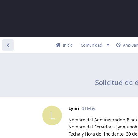
Inicio
Comunidad
AmxBan
Solicitud de
Lynn
31 May
L
Nombre del Administrador: Black
Nombre del Servidor: -Lynn / n
Fecha y Hora del Incidente: 30 de