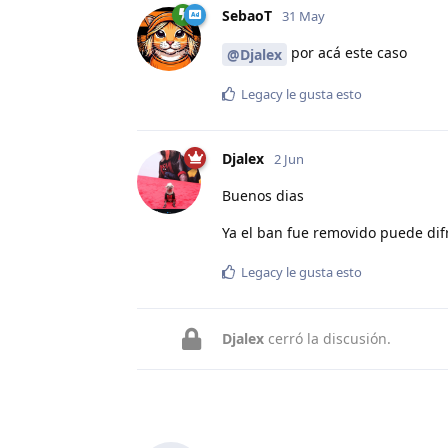
SebaoT
31 May
por acá este caso
@Djalex
Legacy
le gusta esto
Djalex
2 Jun
Buenos dias
Ya el ban fue removido puede difr
Legacy
le gusta esto
Djalex
cerró la discusión.