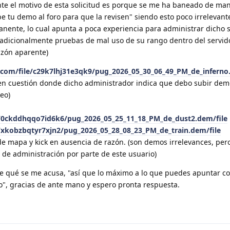
nte el motivo de esta solicitud es porque se me ha baneado de ma
e tu demo al foro para que la revisen" siendo esto poco irrelevant
ente, lo cual apunta a poca experiencia para administrar dicho s
adicionalmente pruebas de mal uso de su rango dentro del servid
razón aparente)
.com/file/c29k7lhj31e3qk9/pug_2026_05_30_06_49_PM_de_inferno
n cuestión donde dicho administrador indica que debo subir demo
eo)
e/0ckddhqqo7id6k6/pug_2026_05_25_11_18_PM_de_dust2.dem/file
/xkobzbqtyr7xjn2/pug_2026_05_28_08_23_PM_de_train.dem/file
e mapa y kick en ausencia de razón. (son demos irrelevances, pero
 de administración por parte de este usuario)
e qué se me acusa, "así que lo máximo a lo que puedes apuntar c
", gracias de ante mano y espero pronta respuesta.