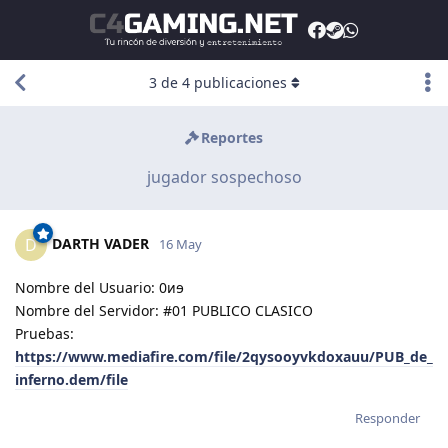
3
de
4
publicaciones
Reportes
jugador sospechoso
DARTH VADER
D
16 May
Nombre del Usuario: 0ᴎɘ
Nombre del Servidor: #01 PUBLICO CLASICO
Pruebas:
https://www.mediafire.com/file/2qysooyvkdoxauu/PUB_de_
inferno.dem/file
Responder